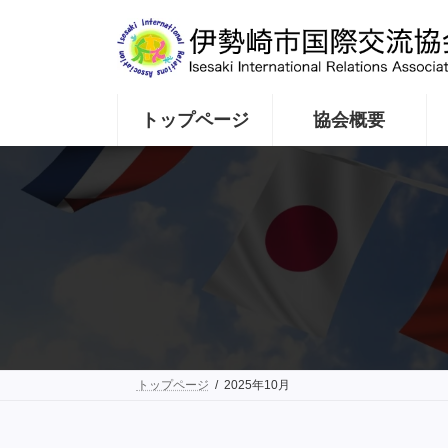
コ
ナ
ン
ビ
テ
ゲ
ン
ー
ツ
シ
へ
ョ
トップページ
協会概要
ス
ン
キ
に
ッ
移
プ
動
トップページ
2025年10月