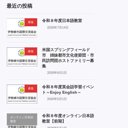
最近の投稿
令和８年度日本語教室
募集
2026年7月14日
米国スプリングフィールド
募集
市 姉妹都市文化使節団・市
民訪問団ホストファミリー募
集
2026年6月1日
令和８年度英会話学習イベン
募集
ト～Enjoy English～
2026年5月1日
令和８年度オンライン日本語
オンライン日本語
教室【前期】
教室
2026年5月1日