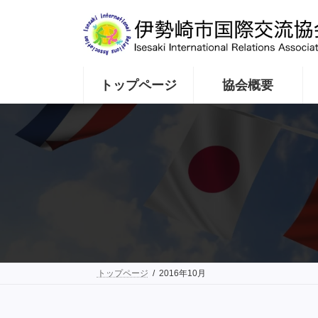
コ
ナ
ン
ビ
テ
ゲ
ン
ー
ツ
シ
へ
ョ
トップページ
協会概要
ス
ン
キ
に
ッ
移
プ
動
トップページ
2016年10月