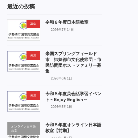
最近の投稿
令和８年度日本語教室
募集
2026年7月14日
米国スプリングフィールド
募集
市 姉妹都市文化使節団・市
民訪問団ホストファミリー募
集
2026年6月1日
令和８年度英会話学習イベン
募集
ト～Enjoy English～
2026年5月1日
令和８年度オンライン日本語
オンライン日本語
教室【前期】
教室
2026年5月1日