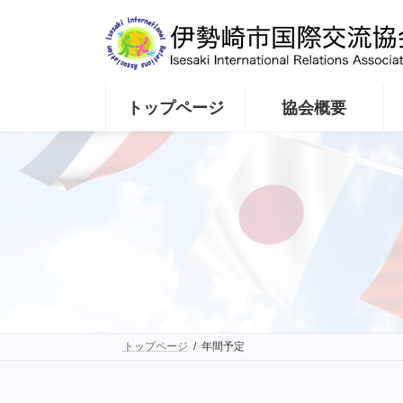
コ
ナ
ン
ビ
テ
ゲ
ン
ー
ツ
シ
へ
ョ
トップページ
協会概要
ス
ン
キ
に
ッ
移
プ
動
トップページ
年間予定